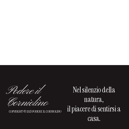
Podere il
Nel silenzio della
natura,
Corniolino
il piacere di sentirsi a
COPYRIGHT © 2025 PODERE IL CORNIOLINO
casa.